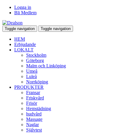
Logga in
Bli Medlem
Toggle navigation
Toggle navigation
HEM
Erbjudande
LOKALT
Stockholm
Göteborg
Malm och Linköping
Umeå
Luleå
Norrköping
PRODUKTER
Fransar
Friskvård
Frisör
Hemstädning
hudvård
Massage
Naglar
Självtest