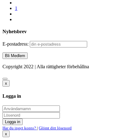
1
Nyhetsbrev
E-postadress:
Copyright 2022 | Alla rättigheter förbehållna
x
Logga in
Har du inget konto?
|
Glömt ditt lösenord
x